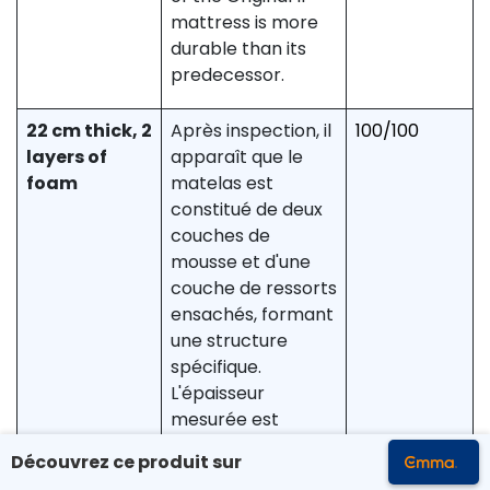
mattress is more
durable than its
predecessor.
22 cm thick, 2
Après inspection, il
100/100
layers of
apparaît que le
foam
matelas est
constitué de deux
couches de
mousse et d'une
couche de ressorts
ensachés, formant
une structure
spécifique.
L'épaisseur
mesurée est
conforme aux
Découvrez ce produit sur
spécifications,