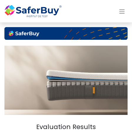
Passa al contenuto
Evaluation Results