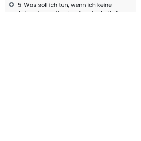
5. Was soll ich tun, wenn ich keine
Antwort vom Kundendienst erhalte?
Questo articolo è stato utile?
Grazie per dedicare qualche secondo alla
valutazione di questo articolo. Il tuo feedback è
prezioso per noi!
Wenn Sie diesen Artikel nützlich fanden, bewerten Sie
ihn bitte. Ihr Feedback hilft uns, unsere Inhalte ständig
zu verbessern.
Sagen Sie uns, was Sie denken und teilen Sie uns Ihre
Vorschläge für zukünftige Artikel mit!
Vielen Dank für Ihre Unterstützung!