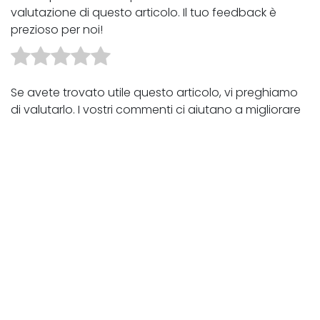
valutazione di questo articolo. Il tuo feedback è
prezioso per noi!
Se avete trovato utile questo articolo, vi preghiamo
di valutarlo. I vostri commenti ci aiutano a migliorare
costantemente i nostri contenuti.
Diteci cosa ne pensate e dateci i vostri suggerimenti
per i prossimi articoli!
Grazie per il vostro sostegno.
Condividi