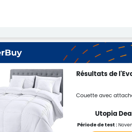
echerche de Licence
Notre Institut
Résultats des test
Résultats de l'Ev
Couette avec attach
Utopia Dea
Période de test :
Nove