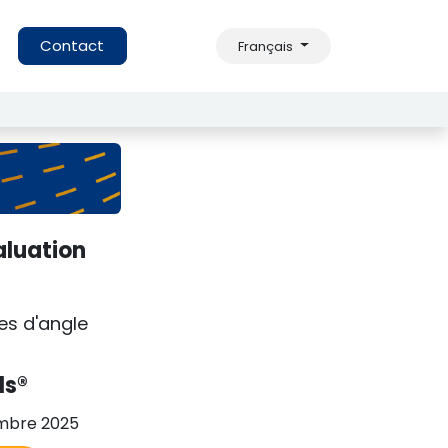
s
Contact
Français
aluation
es d'angle
ls®
mbre 2025