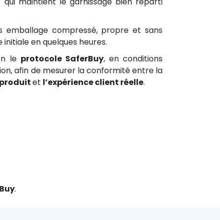
”
qui maintient le garnissage bien réparti
ous emballage compressé, propre et sans
 initiale en quelques heures.
on le
protocole SaferBuy
, en conditions
ation, afin de mesurer la conformité entre la
 produit
et
l’expérience client réelle
.
rBuy
.