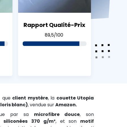
Rapport Qualité-Prix
89,5/100
t que
client mystère
, la
couette Utopia
oris blanc)
, vendue sur
Amazon.
ngue par sa
microfibre douce
, son
 siliconées 370 g/m²
, et son
motif