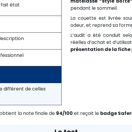
matelassé “style boîte
fait état
pendant le sommeil.
La couette est livrée s
odeur, et reprend sa forme
L’audit a été conduit sel
description
réelles d’achat et d’utilis
présentation de la fiche
fessionnel
e différent de celles
btient la note finale de
94/100
et reçoit le
badge Safe