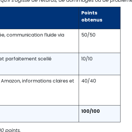
es, qu'il s'agisse de retards, de dommages ou de probl
Points
obtenus
ée, communication fluide via
50/50
 et parfaitement scellé
10/10
 Amazon, informations claires et
40/40
100/100
0 points.