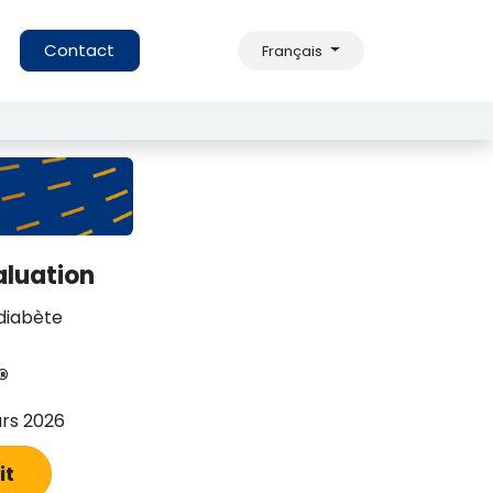
s
Contact
Français
aluation
diabète
®
rs 2026
uit