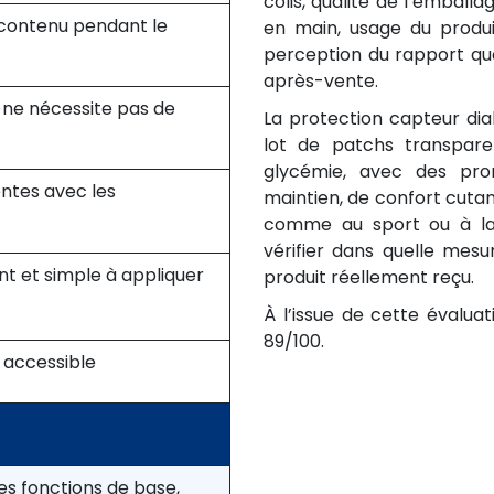
colis, qualité de l’emball
 contenu pendant le
en main, usage du produ
perception du rapport qua
après-vente.
et ne nécessite pas de
La protection capteur d
lot de patchs transpare
glycémie, avec des prom
ntes avec les
maintien, de confort cuta
comme au sport ou à la 
vérifier dans quelle mes
nt et simple à appliquer
produit réellement reçu.
À l’issue de cette évaluat
89/100.
 accessible
es fonctions de base,