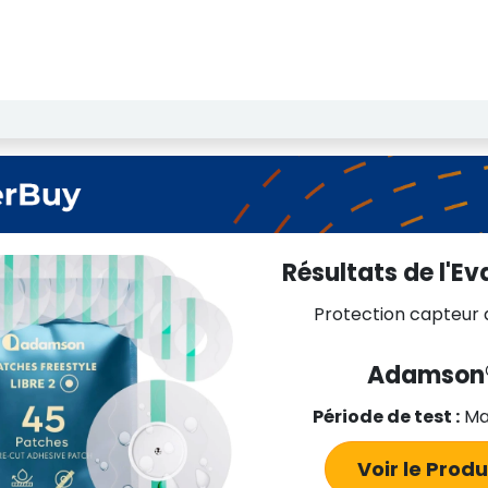
echerche de Licence
Notre Institut
Résultats des test
Résultats de l'Ev
Protection capteur 
Adamson
Période de test :
Ma
Voir le Pro​​d