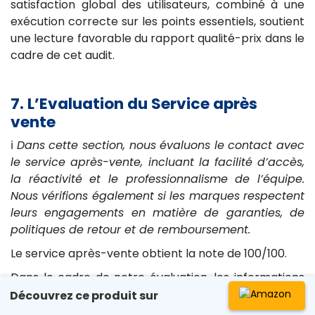
satisfaction global des utilisateurs, combiné à une
exécution correcte sur les points essentiels, soutient
une lecture favorable du rapport qualité-prix dans le
cadre de cet audit.
7. L’Evaluation du Service après
vente
ℹ️
Dans cette section, nous évaluons le contact avec
le service après-vente, incluant la facilité d’accès,
la réactivité et le professionnalisme de l’équipe.
Nous vérifions également si les marques respectent
leurs engagements en matière de garanties, de
politiques de retour et de remboursement.
Le service après-vente obtient la note de 100/100.
Dans le cadre de notre évaluation, les informations
liées au support étaient facilement accessibles. Les
Découvrez ce produit sur
réponses observées ont été jugées cohérentes avec