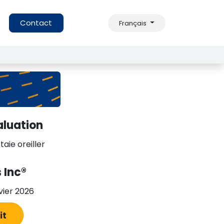
s
Contact
Français
aluation
aie oreiller
 Inc®
ier 2026
uit