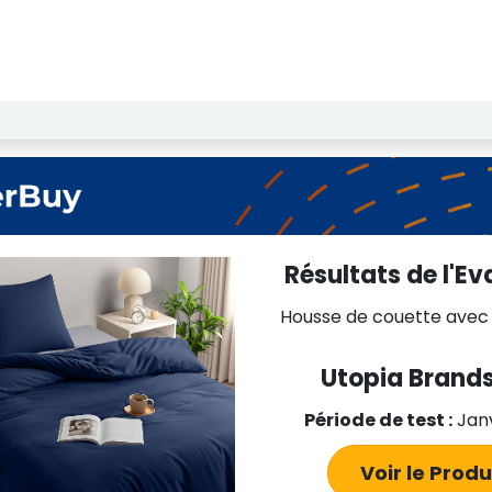
echerche de Licence
Notre Institut
Résultats des test
Résultats de l'Ev
Housse de couette avec t
Utopia Brands
Période de test :
Janv
Voir le Pro​​d