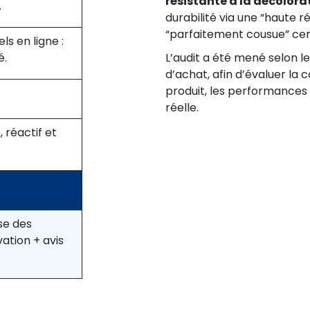
résistante à la décolora
.
durabilité via une “haute r
“parfaitement cousue” cen
ls en ligne :
é.
L’audit a été mené selon l
d’achat, afin d’évaluer la
produit, les performances 
réelle.
 réactif et
se des
ation + avis