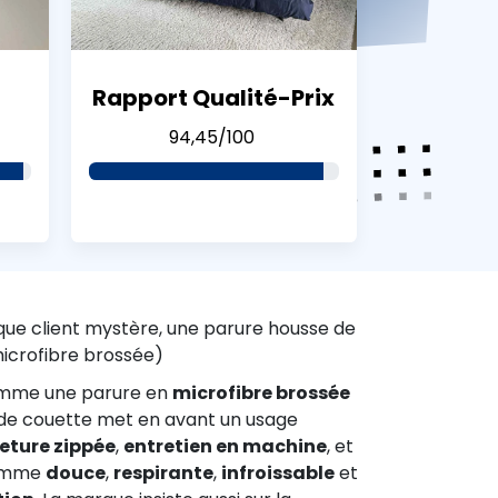
Rapport Qualité-Prix
94,45/100
que client mystère, une parure housse de
icrofibre brossée)
omme une parure en
microfibre brossée
 de couette met en avant un usage
eture zippée
,
entretien en machine
, et
comme
douce
,
respirante
,
infroissable
et