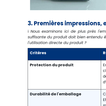
3. Premières impressions,
ℹ️
Nous examinons ici de plus près l'emb
suffisante du produit doit bien entendu 
l'utilisation directe du produit ?
Critères
R
Protection du produit
E
c
d
d
Durabilité de l'emballage
C
E
m