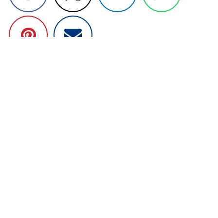
Voici les autres articles les plus
consultés
Saferbuy s'engage à vous protéger contre les
arnaques en ligne
in
Vous Protéger
Alban Saferbuy
10 novembre 2024