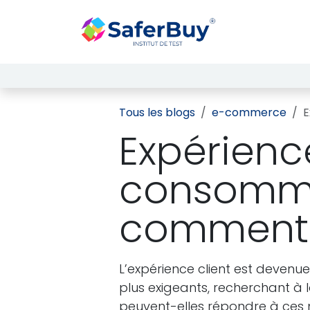
Se rendre au contenu
Services
R
Tous les blogs
e-commerce
E
Expérience
consomma
comment 
L’expérience client est deven
plus exigeants, recherchant à 
peuvent-elles répondre à ces no