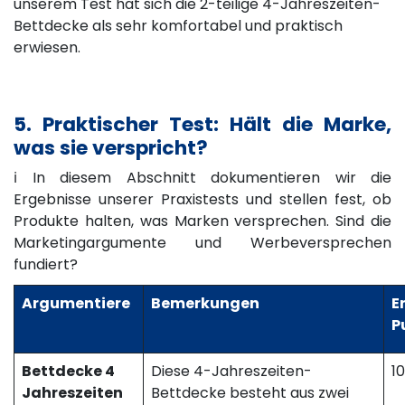
unserem Test hat sich die 2-teilige 4-Jahreszeiten-
Bettdecke als sehr komfortabel und praktisch
erwiesen.
5. Praktischer Test: Hält die Marke,
was sie verspricht?
ℹ️ In diesem Abschnitt dokumentieren wir die
Ergebnisse unserer Praxistests und stellen fest, ob
Produkte halten, was Marken versprechen. Sind die
Marketingargumente und Werbeversprechen
fundiert?
Argumentiere
Bemerkungen
E
P
Bettdecke 4
Diese 4-Jahreszeiten-
1
Jahreszeiten
Bettdecke besteht aus zwei