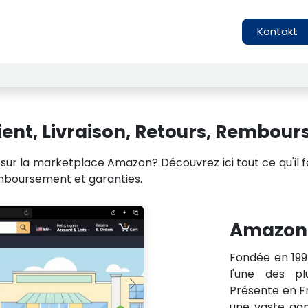
izenz-Suche
Das Institut
Test Ergebnisse
Kontakt
lient, Livraison, Retours, Rembou
ur la marketplace Amazon? Découvrez ici tout ce qu'il fa
remboursement et garanties.
Amazon
Fondée en 199
l'une des p
Présente en F
une vaste gam