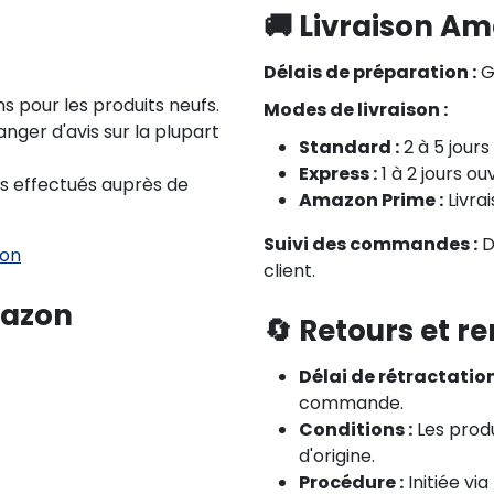
🚚 Livraison A
Délais de préparation :
G
s pour les produits neufs.
Modes de livraison :
nger d'avis sur la plupart
Standard :
2 à 5 jours
Express :
1 à 2 jours ou
s effectués auprès de
Amazon Prime :
Livra
Suivi des commandes :
D
zon
client.
mazon
🔄 Retours et
Délai de rétractation
commande.
Conditions :
Les produ
d'origine.
Procédure :
Initiée via