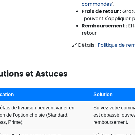
commandes
".
Frais de retour :
Gratu
; peuvent s'appliquer p
Remboursement :
Eff
retour
🔗 Détails :
Politique de 
tions et Astuces
cation
Solution
élais de livraison peuvent varier en
Suivez votre comma
ion de l'option choisie (Standard,
est dépassé, ouvre
ss, Prime).
remboursement.