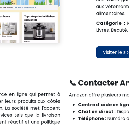
aux vêtements,
alimentaires.
Catégorie :
Livres, Beauté,
Visiter le si
📞 Contacter 
e en ligne qui permet à
Amazon offre plusieurs moy
r leurs produits aux côtés
Centre d'aide en lign
 La société met l'accent
Chat en direct :
Dispo
rvices tels que la livraison
Téléphone :
Numéro dis
nt réactif et une politique