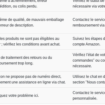
ème d'acheminement, erreur
Vérifiez le statut d
édition, ou colis perdu.
nécessaire via vot
ème de qualité, de mauvais emballage
Contactez le servi
erreur de description.
remboursement via 
les produits ne sont pas éligibles au
Suivez les étapes 
r ; vérifiez les conditions avant achat.
compte Amazon.
Vérifiez l'état de 
 de traitement des retours ou du
commandes" ou con
ursement trop long.
nécessaire.
n ne propose pas de numéro direct,
Utilisez le chat en
ement une assistance en ligne via chat.
section "Nous conta
Contactez le servic
quez votre problème ici.
personnalisée.