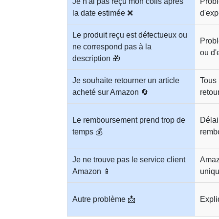
Je n'ai pas reçu mon colis après
Probl
la date estimée ❌
d'exp
Le produit reçu est défectueux ou
Probl
ne correspond pas à la
ou d'
description 🎁
Je souhaite retourner un article
Tous 
acheté sur Amazon 🔄
retou
Le remboursement prend trop de
Délai
temps 💰
rembo
Je ne trouve pas le service client
Amazo
Amazon 📱
uniqu
Autre problème 📩
Expli