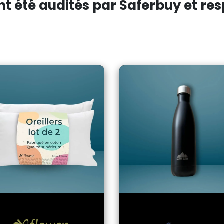
 été audités par Saferbuy et resp